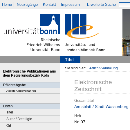
Home
Neuzugänge
Kontakt
Impressum
Erweiterte Suche
Titel
Sie sind hier:
E-Pflicht-Sammlung
Elektronische Publikationen aus
dem Regierungsbezirk Köln
Elektronische
Pflichtabgabe
Zeitschrift
Ablieferungsverfahren
Gesamttitel
Listen
Amtsblatt / Stadt Wassenberg
Titel
Heft
Autor / Beteiligte
Nr. 07
Ort