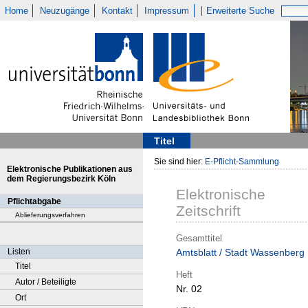
Home
Neuzugänge
Kontakt
Impressum
Erweiterte Suche
Titel
Sie sind hier:
E-Pflicht-Sammlung
Elektronische Publikationen aus
dem Regierungsbezirk Köln
Elektronische
Pflichtabgabe
Zeitschrift
Ablieferungsverfahren
Gesamttitel
Listen
Amtsblatt / Stadt Wassenberg
Titel
Heft
Autor / Beteiligte
Nr. 02
Ort