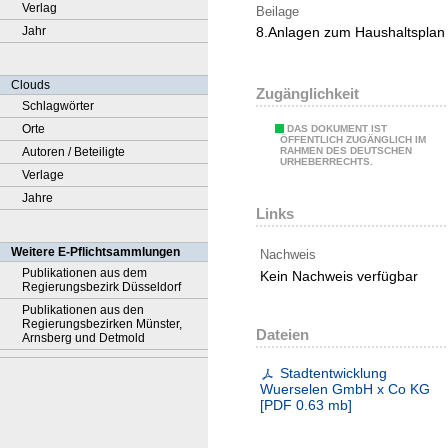
Verlag
Beilage
Jahr
8.Anlagen zum Haushaltsplan
Clouds
Zugänglichkeit
Schlagwörter
Orte
DAS DOKUMENT IST
ÖFFENTLICH ZUGÄNGLICH IM
Autoren / Beteiligte
RAHMEN DES DEUTSCHEN
URHEBERRECHTS.
Verlage
Jahre
Links
Weitere E-Pflichtsammlungen
Nachweis
Publikationen aus dem
Kein Nachweis verfügbar
Regierungsbezirk Düsseldorf
Publikationen aus den
Regierungsbezirken Münster,
Dateien
Arnsberg und Detmold
Stadtentwicklung
Wuerselen GmbH x Co KG
[
PDF
0.63 mb
]