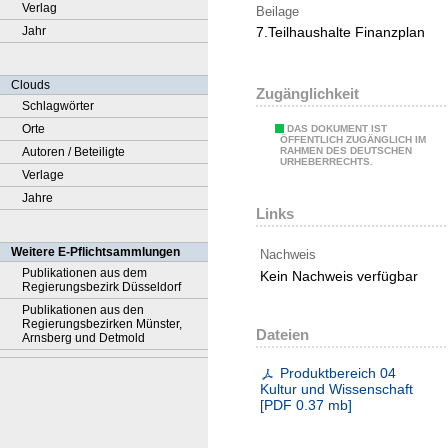
Verlag
Beilage
Jahr
7.Teilhaushalte Finanzplan
Clouds
Zugänglichkeit
Schlagwörter
Orte
DAS DOKUMENT IST
ÖFFENTLICH ZUGÄNGLICH IM
Autoren / Beteiligte
RAHMEN DES DEUTSCHEN
URHEBERRECHTS.
Verlage
Jahre
Links
Weitere E-Pflichtsammlungen
Nachweis
Publikationen aus dem
Kein Nachweis verfügbar
Regierungsbezirk Düsseldorf
Publikationen aus den
Regierungsbezirken Münster,
Dateien
Arnsberg und Detmold
Produktbereich 04
Kultur und Wissenschaft
[
PDF
0.37 mb
]