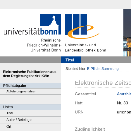
Titel
Sie sind hier:
E-Pflicht-Sammlung
Elektronische Publikationen aus
dem Regierungsbezirk Köln
Elektronische Zeitsc
Pflichtabgabe
Ablieferungsverfahren
Gesamttitel
Amtsbla
Heft
Nr. 30
Listen
URN
urn:nb
Titel
Autor / Beteiligte
Ort
Zugänglichkeit