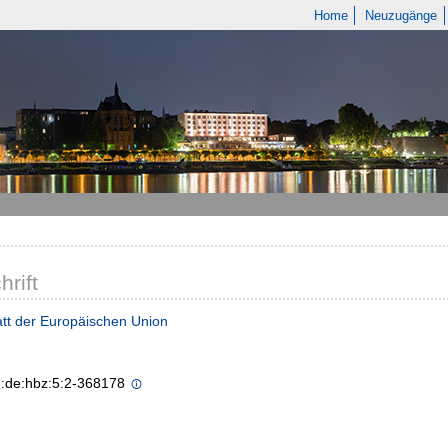
Home
Neuzugänge
hrift
tt der Europäischen Union
n:de:hbz:5:2-368178