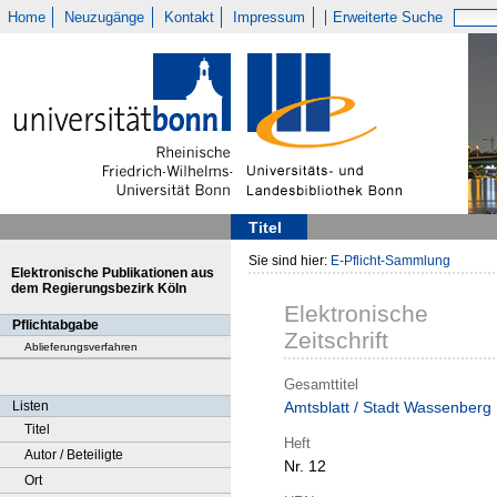
Home
Neuzugänge
Kontakt
Impressum
Erweiterte Suche
Titel
Sie sind hier:
E-Pflicht-Sammlung
Elektronische Publikationen aus
dem Regierungsbezirk Köln
Elektronische
Pflichtabgabe
Zeitschrift
Ablieferungsverfahren
Gesamttitel
Listen
Amtsblatt / Stadt Wassenberg
Titel
Heft
Autor / Beteiligte
Nr. 12
Ort