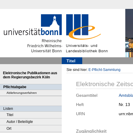
Titel
Sie sind hier:
E-Pflicht-Sammlung
Elektronische Publikationen aus
dem Regierungsbezirk Köln
Elektronische Zeitsc
Pflichtabgabe
Ablieferungsverfahren
Gesamttitel
Amtsbla
Heft
Nr. 13
Listen
URN
urn:nb
Titel
Autor / Beteiligte
Ort
Zugänglichkeit