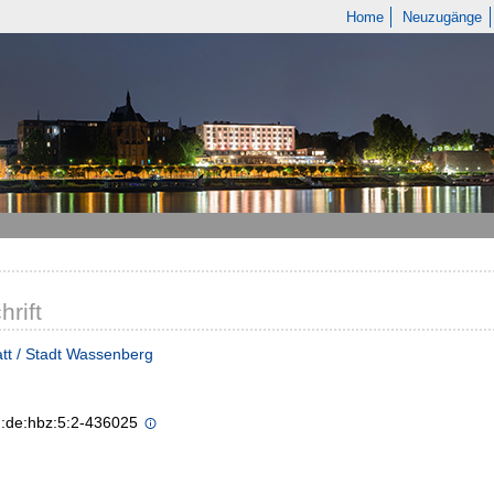
Home
Neuzugänge
hrift
tt / Stadt Wassenberg
n:de:hbz:5:2-436025