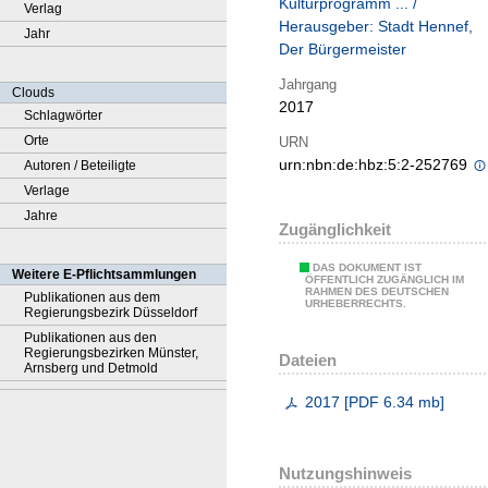
Kulturprogramm ... /
Verlag
Herausgeber: Stadt Hennef,
Jahr
Der Bürgermeister
Jahrgang
Clouds
2017
Schlagwörter
Orte
URN
urn:nbn:de:hbz:5:2-252769
Autoren / Beteiligte
Verlage
Jahre
Zugänglichkeit
DAS DOKUMENT IST
Weitere E-Pflichtsammlungen
ÖFFENTLICH ZUGÄNGLICH IM
RAHMEN DES DEUTSCHEN
Publikationen aus dem
URHEBERRECHTS.
Regierungsbezirk Düsseldorf
Publikationen aus den
Regierungsbezirken Münster,
Dateien
Arnsberg und Detmold
2017
[
PDF
6.34 mb
]
Nutzungshinweis