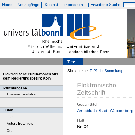
Home
Neuzugänge
Kontakt
Impressum
Erweiterte Suche
Titel
Sie sind hier:
E-Pflicht-Sammlung
Elektronische Publikationen aus
dem Regierungsbezirk Köln
Elektronische
Pflichtabgabe
Zeitschrift
Ablieferungsverfahren
Gesamttitel
Listen
Amtsblatt / Stadt Wassenberg
Titel
Heft
Autor / Beteiligte
Nr. 04
Ort