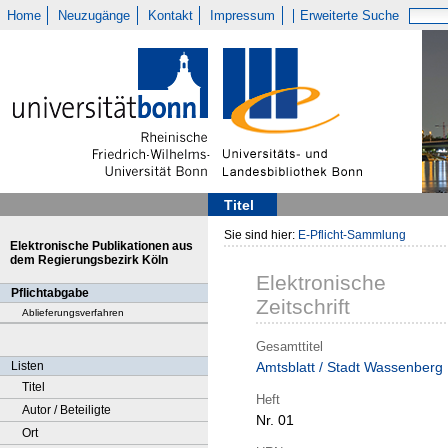
Home
Neuzugänge
Kontakt
Impressum
Erweiterte Suche
Titel
Sie sind hier:
E-Pflicht-Sammlung
Elektronische Publikationen aus
dem Regierungsbezirk Köln
Elektronische
Pflichtabgabe
Zeitschrift
Ablieferungsverfahren
Gesamttitel
Listen
Amtsblatt / Stadt Wassenberg
Titel
Heft
Autor / Beteiligte
Nr. 01
Ort