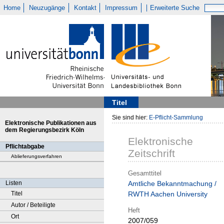
Home
Neuzugänge
Kontakt
Impressum
Erweiterte Suche
Titel
Sie sind hier:
E-Pflicht-Sammlung
Elektronische Publikationen aus
dem Regierungsbezirk Köln
Elektronische
Pflichtabgabe
Zeitschrift
Ablieferungsverfahren
Gesamttitel
Listen
Amtliche Bekanntmachung /
Titel
RWTH Aachen University
Autor / Beteiligte
Heft
Ort
2007/059