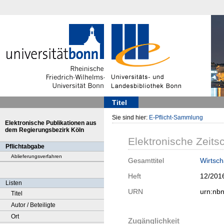
Titel
Sie sind hier:
E-Pflicht-Sammlung
Elektronische Publikationen aus
dem Regierungsbezirk Köln
Elektronische Zeitsc
Pflichtabgabe
Ablieferungsverfahren
Gesamttitel
Wirtsch
Heft
12/201
Listen
URN
urn:nb
Titel
Autor / Beteiligte
Ort
Zugänglichkeit