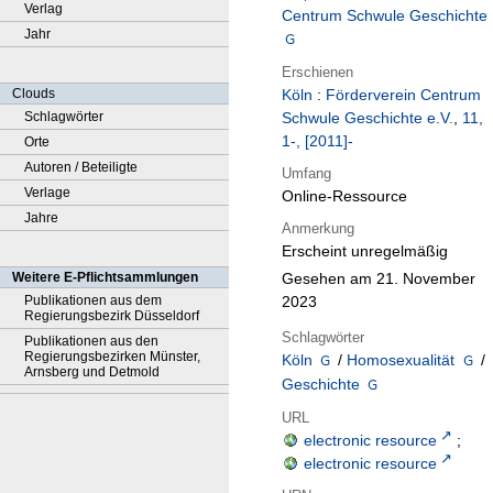
Verlag
Centrum Schwule Geschichte
Jahr
Erschienen
Clouds
Köln
:
Förderverein Centrum
Schlagwörter
Schwule Geschichte e.V.
,
11,
1-, [2011]-
Orte
Autoren / Beteiligte
Umfang
Verlage
Online-Ressource
Jahre
Anmerkung
Erscheint unregelmäßig
Gesehen am 21. November
Weitere E-Pflichtsammlungen
2023
Publikationen aus dem
Regierungsbezirk Düsseldorf
Schlagwörter
Publikationen aus den
Regierungsbezirken Münster,
Köln
/
Homosexualität
/
Arnsberg und Detmold
Geschichte
URL
electronic resource
;
electronic resource