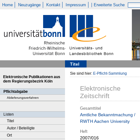
Home
Neuzugänge
Kontakt
Impressum
Erweiterte Suche
Titel
Sie sind hier:
E-Pflicht-Sammlung
Elektronische Publikationen aus
dem Regierungsbezirk Köln
Elektronische
Pflichtabgabe
Zeitschrift
Ablieferungsverfahren
Gesamttitel
Listen
Amtliche Bekanntmachung /
Titel
RWTH Aachen University
Autor / Beteiligte
Heft
Ort
2007/016