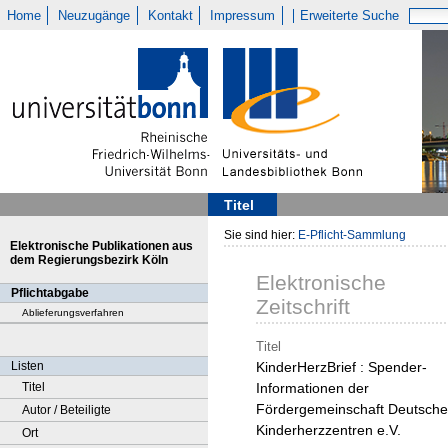
Home
Neuzugänge
Kontakt
Impressum
Erweiterte Suche
Titel
Sie sind hier:
E-Pflicht-Sammlung
Elektronische Publikationen aus
dem Regierungsbezirk Köln
Elektronische
Pflichtabgabe
Zeitschrift
Ablieferungsverfahren
Titel
Listen
KinderHerzBrief : Spender-
Titel
Informationen der
Fördergemeinschaft Deutsche
Autor / Beteiligte
Kinderherzzentren e.V.
Ort