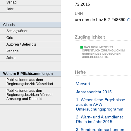
Verlag
72.2015
Jahr
URN
urn:nbn:de:hbz:5:2-248690
Clouds
Schlagwörter
Zugänglichkeit
Orte
Autoren / Beteiligte
DAS DOKUMENT IST
ÖFFENTLICH ZUGÄNGLICH IM
Verlage
RAHMEN DES DEUTSCHEN
URHEBERRECHTS.
Jahre
Hefte
Weitere E-Pflichtsammlungen
Publikationen aus dem
Vorwort
Regierungsbezirk Düsseldorf
Publikationen aus den
Jahresbericht 2015
Regierungsbezirken Münster,
Arnsberg und Detmold
1. Wesentliche Ergebnisse
aus dem ARW-
Untersuchungsprogramm
2. Warn- und Alarmdienst
Rhein im Jahr 2015
3. Sonderuntersuchungen