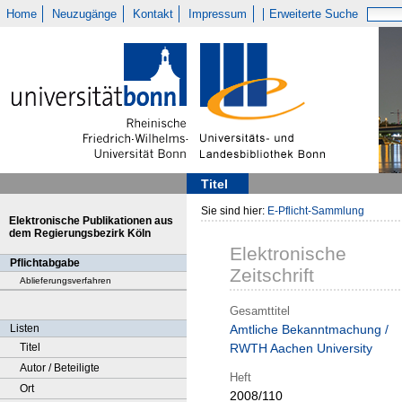
Home
Neuzugänge
Kontakt
Impressum
Erweiterte Suche
Titel
Sie sind hier:
E-Pflicht-Sammlung
Elektronische Publikationen aus
dem Regierungsbezirk Köln
Elektronische
Pflichtabgabe
Zeitschrift
Ablieferungsverfahren
Gesamttitel
Listen
Amtliche Bekanntmachung /
Titel
RWTH Aachen University
Autor / Beteiligte
Heft
Ort
2008/110