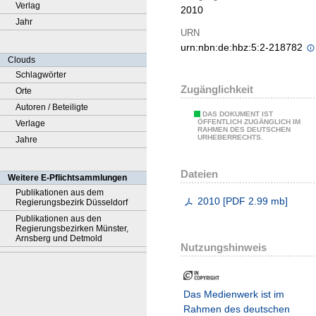
Verlag
2010
Jahr
URN
urn:nbn:de:hbz:5:2-218782
Clouds
Schlagwörter
Zugänglichkeit
Orte
Autoren / Beteiligte
DAS DOKUMENT IST
ÖFFENTLICH ZUGÄNGLICH IM
Verlage
RAHMEN DES DEUTSCHEN
URHEBERRECHTS.
Jahre
Dateien
Weitere E-Pflichtsammlungen
Publikationen aus dem
2010
[
PDF
2.99 mb
]
Regierungsbezirk Düsseldorf
Publikationen aus den
Regierungsbezirken Münster,
Arnsberg und Detmold
Nutzungshinweis
Das Medienwerk ist im
Rahmen des deutschen