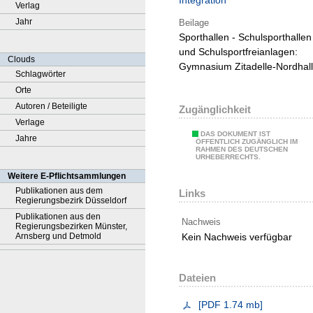
Integration
Verlag
Jahr
Beilage
Sporthallen - Schulsporthallen
und Schulsportfreianlagen:
Clouds
Gymnasium Zitadelle-Nordhal
Schlagwörter
Orte
Autoren / Beteiligte
Zugänglichkeit
Verlage
DAS DOKUMENT IST
Jahre
ÖFFENTLICH ZUGÄNGLICH IM
RAHMEN DES DEUTSCHEN
URHEBERRECHTS.
Weitere E-Pflichtsammlungen
Publikationen aus dem
Links
Regierungsbezirk Düsseldorf
Publikationen aus den
Nachweis
Regierungsbezirken Münster,
Kein Nachweis verfügbar
Arnsberg und Detmold
Dateien
[
PDF
1.74 mb
]