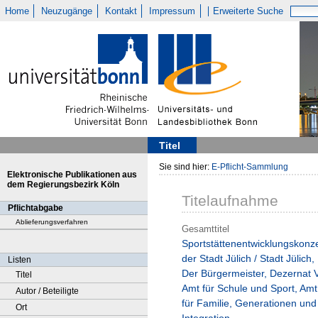
Home
Neuzugänge
Kontakt
Impressum
Erweiterte Suche
Titel
Sie sind hier:
E-Pflicht-Sammlung
Elektronische Publikationen aus
dem Regierungsbezirk Köln
Titelaufnahme
Pflichtabgabe
Ablieferungsverfahren
Gesamttitel
Sportstättenentwicklungskonz
der Stadt Jülich / Stadt Jülich,
Listen
Der Bürgermeister, Dezernat V
Titel
Amt für Schule und Sport, Amt
Autor / Beteiligte
für Familie, Generationen und
Ort