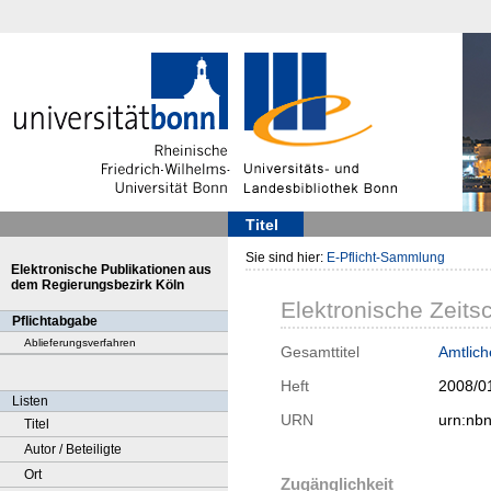
Titel
Sie sind hier:
E-Pflicht-Sammlung
Elektronische Publikationen aus
dem Regierungsbezirk Köln
Elektronische Zeitsc
Pflichtabgabe
Ablieferungsverfahren
Gesamttitel
Amtlic
Heft
2008/0
Listen
URN
urn:nb
Titel
Autor / Beteiligte
Ort
Zugänglichkeit