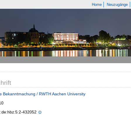
Home
Neuzugänge
hrift
he Bekanntmachung / RWTH Aachen University
10
n:de:hbz:5:2-432052