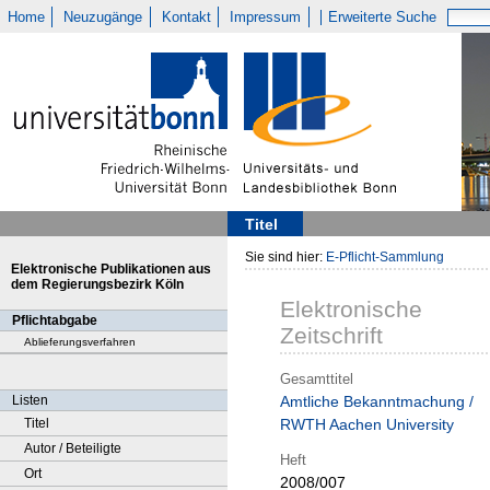
Home
Neuzugänge
Kontakt
Impressum
Erweiterte Suche
Titel
Sie sind hier:
E-Pflicht-Sammlung
Elektronische Publikationen aus
dem Regierungsbezirk Köln
Elektronische
Pflichtabgabe
Zeitschrift
Ablieferungsverfahren
Gesamttitel
Listen
Amtliche Bekanntmachung /
Titel
RWTH Aachen University
Autor / Beteiligte
Heft
Ort
2008/007