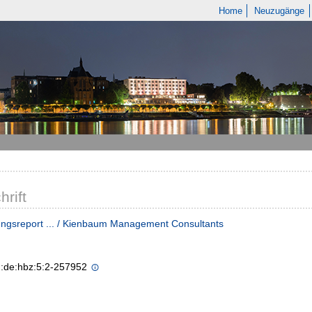
Home
Neuzugänge
hrift
ngsreport ... / Kienbaum Management Consultants
n:de:hbz:5:2-257952