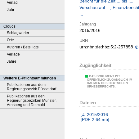
Bericht für die Zeit ... bis ...,
Verlag
Vorschau auf ..., Finanzberich
Jahr
...
Jahrgang
Clouds
2015/2016
Schlagwörter
Orte
URN
urn:nbn:de:hbz:5:2-257858
Autoren / Beteiligte
Verlage
Jahre
Zugänglichkeit
DAS DOKUMENT IST
Weitere E-Pflichtsammlungen
ÖFFENTLICH ZUGÄNGLICH IM
RAHMEN DES DEUTSCHEN
Publikationen aus dem
URHEBERRECHTS.
Regierungsbezirk Düsseldorf
Publikationen aus den
Regierungsbezirken Münster,
Dateien
Arnsberg und Detmold
2015/2016
[
PDF
2.64 mb
]