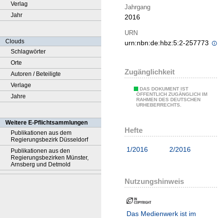
Verlag
Jahrgang
Jahr
2016
URN
Clouds
urn:nbn:de:hbz:5:2-257773
Schlagwörter
Orte
Zugänglichkeit
Autoren / Beteiligte
Verlage
DAS DOKUMENT IST
ÖFFENTLICH ZUGÄNGLICH IM
Jahre
RAHMEN DES DEUTSCHEN
URHEBERRECHTS.
Weitere E-Pflichtsammlungen
Hefte
Publikationen aus dem
Regierungsbezirk Düsseldorf
1/2016
2/2016
Publikationen aus den
Regierungsbezirken Münster,
Arnsberg und Detmold
Nutzungshinweis
Das Medienwerk ist im