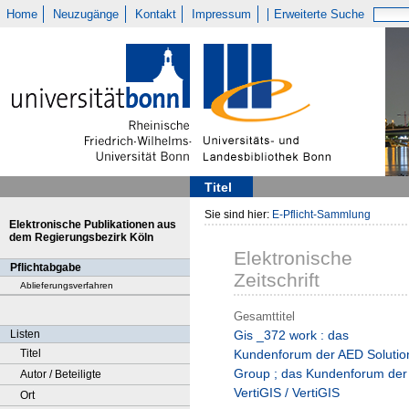
Home
Neuzugänge
Kontakt
Impressum
Erweiterte Suche
Titel
Sie sind hier:
E-Pflicht-Sammlung
Elektronische Publikationen aus
dem Regierungsbezirk Köln
Elektronische
Pflichtabgabe
Zeitschrift
Ablieferungsverfahren
Gesamttitel
Listen
Gis _372 work : das
Titel
Kundenforum der AED Solutio
Group ; das Kundenforum der
Autor / Beteiligte
VertiGIS / VertiGIS
Ort