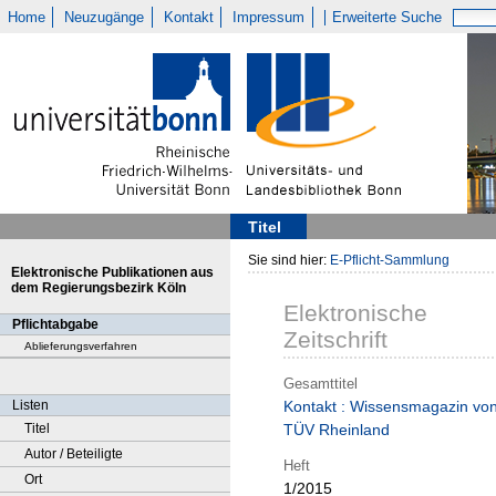
Home
Neuzugänge
Kontakt
Impressum
Erweiterte Suche
Titel
Sie sind hier:
E-Pflicht-Sammlung
Elektronische Publikationen aus
dem Regierungsbezirk Köln
Elektronische
Pflichtabgabe
Zeitschrift
Ablieferungsverfahren
Gesamttitel
Listen
Kontakt : Wissensmagazin vo
Titel
TÜV Rheinland
Autor / Beteiligte
Heft
Ort
1/2015