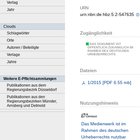
Verlag
URN
Jahr
urn:nbn:de:hbz:5:2-547635
Clouds
Zugänglichkeit
Schlagwörter
Orte
DAS DOKUMENT IST
Autoren / Beteiligte
ÖFFENTLICH ZUGÄNGLICH IM
RAHMEN DES DEUTSCHEN
Verlage
URHEBERRECHTS.
Jahre
Dateien
Weitere E-Pflichtsammlungen
1/2015
[
PDF
6.55 mb
]
Publikationen aus dem
Regierungsbezirk Düsseldorf
Publikationen aus den
Regierungsbezirken Münster,
Nutzungshinweis
Arnsberg und Detmold
Das Medienwerk ist im
Rahmen des deutschen
Urheberrechts nutzbar.