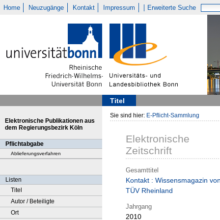
Home
Neuzugänge
Kontakt
Impressum
Erweiterte Suche
Titel
Sie sind hier:
E-Pflicht-Sammlung
Elektronische Publikationen aus
dem Regierungsbezirk Köln
Elektronische
Pflichtabgabe
Zeitschrift
Ablieferungsverfahren
Gesamttitel
Listen
Kontakt : Wissensmagazin vo
Titel
TÜV Rheinland
Autor / Beteiligte
Jahrgang
Ort
2010