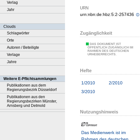
Verlag
URN
Jahr
urn:nbn:de:hbz:5:2-257436
Clouds
Zugänglichkeit
Schlagwörter
Orte
DAS DOKUMENT IST
Autoren / Beteiligte
ÖFFENTLICH ZUGÄNGLICH IM
RAHMEN DES DEUTSCHEN
Verlage
URHEBERRECHTS.
Jahre
Hefte
Weitere E-Pflichtsammlungen
1/2010
2/2010
Publikationen aus dem
Regierungsbezirk Düsseldorf
3/2010
Publikationen aus den
Regierungsbezirken Münster,
Arnsberg und Detmold
Nutzungshinweis
Das Medienwerk ist im
Rahmen des deutschen