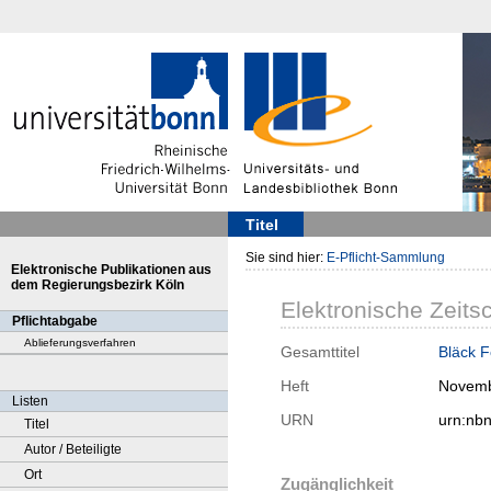
Titel
Sie sind hier:
E-Pflicht-Sammlung
Elektronische Publikationen aus
dem Regierungsbezirk Köln
Elektronische Zeitsc
Pflichtabgabe
Ablieferungsverfahren
Gesamttitel
Bläck F
Heft
Novem
Listen
URN
urn:nb
Titel
Autor / Beteiligte
Ort
Zugänglichkeit