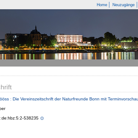
Home
Neuzugänge
hrift
ööss : Die Vereinszeitschrift der Naturfreunde Bonn mit Terminvorsch
ber
n:de:hbz:5:2-538235