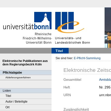
Titel
Sie sind hier:
E-Pflicht-Sammlung
Elektronische Publikationen aus
dem Regierungsbezirk Köln
Elektronische Zeitsc
Pflichtabgabe
Ablieferungsverfahren
Gesamttitel
Amtsbla
Heft
Nr. 295
Listen
URN
urn:nb
Titel
Autor / Beteiligte
Ort
Zugänglichkeit