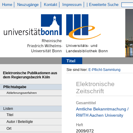
Home
Neuzugänge
Kontakt
Impressum
Erweiterte Suche
Titel
Sie sind hier:
E-Pflicht-Sammlung
Elektronische Publikationen aus
dem Regierungsbezirk Köln
Elektronische
Pflichtabgabe
Zeitschrift
Ablieferungsverfahren
Gesamttitel
Listen
Amtliche Bekanntmachung /
Titel
RWTH Aachen University
Autor / Beteiligte
Heft
Ort
2009/072