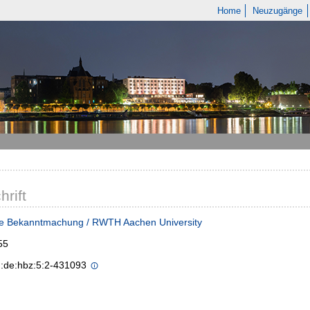
Home
Neuzugänge
hrift
he Bekanntmachung / RWTH Aachen University
55
n:de:hbz:5:2-431093