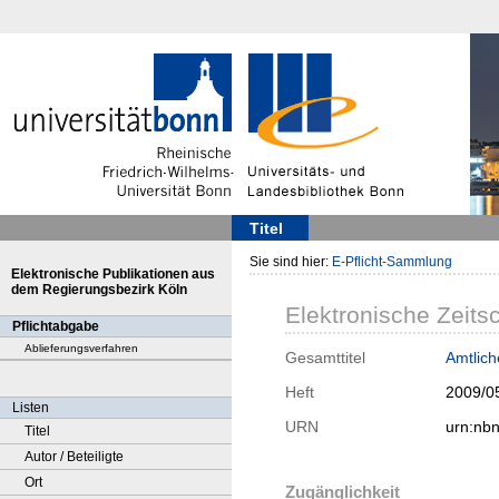
Titel
Sie sind hier:
E-Pflicht-Sammlung
Elektronische Publikationen aus
dem Regierungsbezirk Köln
Elektronische Zeitsc
Pflichtabgabe
Ablieferungsverfahren
Gesamttitel
Amtlic
Heft
2009/0
Listen
URN
urn:nb
Titel
Autor / Beteiligte
Ort
Zugänglichkeit