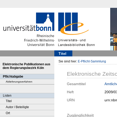
Titel
Sie sind hier:
E-Pflicht-Sammlung
Elektronische Publikationen aus
dem Regierungsbezirk Köln
Elektronische Zeitsc
Pflichtabgabe
Ablieferungsverfahren
Gesamttitel
Amtlic
Heft
2009/0
Listen
URN
urn:nb
Titel
Autor / Beteiligte
Ort
Zugänglichkeit