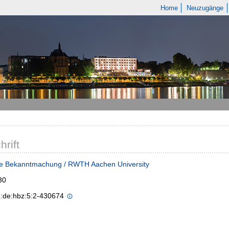
Home
Neuzugänge
hrift
he Bekanntmachung / RWTH Aachen University
30
n:de:hbz:5:2-430674