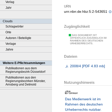
Verlag
URN
Jahr
urn:nbn:de:hbz:5:2-543651
Clouds
Zugänglichkeit
Schlagwörter
Orte
DAS DOKUMENT IST
Autoren / Beteiligte
ÖFFENTLICH ZUGÄNGLICH IM
RAHMEN DES DEUTSCHEN
Verlage
URHEBERRECHTS.
Jahre
Dateien
Weitere E-Pflichtsammlungen
2008/4
[
PDF
4.83 mb
]
Publikationen aus dem
Regierungsbezirk Düsseldorf
Publikationen aus den
Regierungsbezirken Münster,
Nutzungshinweis
Arnsberg und Detmold
Das Medienwerk ist im
Rahmen des deutschen
Urheberrechts nutzbar.