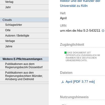
Rektor und der Kanzler der
Verlag
Universität zu Köln
Jahr
Heft
April
Clouds
Schlagwörter
URN
Orte
urn:nbn:de:hbz:5:2-543211
Autoren / Beteiligte
Verlage
Zugänglichkeit
Jahre
DAS DOKUMENT IST
ÖFFENTLICH ZUGÄNGLICH IM
RAHMEN DES DEUTSCHEN
Weitere E-Pflichtsammlungen
URHEBERRECHTS.
Publikationen aus dem
Regierungsbezirk Düsseldorf
Dateien
Publikationen aus den
Regierungsbezirken Münster,
Arnsberg und Detmold
April
[
PDF
3.77 mb
]
Nutzungshinweis