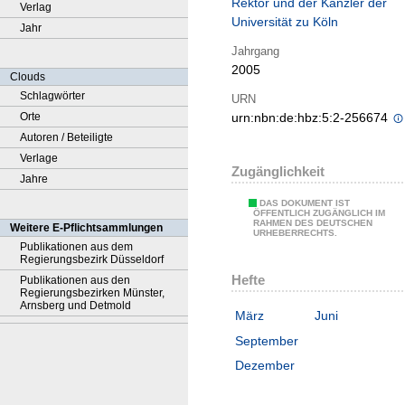
Rektor und der Kanzler der
Verlag
Universität zu Köln
Jahr
Jahrgang
2005
Clouds
Schlagwörter
URN
Orte
urn:nbn:de:hbz:5:2-256674
Autoren / Beteiligte
Verlage
Zugänglichkeit
Jahre
DAS DOKUMENT IST
ÖFFENTLICH ZUGÄNGLICH IM
RAHMEN DES DEUTSCHEN
Weitere E-Pflichtsammlungen
URHEBERRECHTS.
Publikationen aus dem
Regierungsbezirk Düsseldorf
Hefte
Publikationen aus den
Regierungsbezirken Münster,
Arnsberg und Detmold
März
Juni
September
Dezember