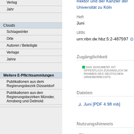
Rektor und der Kanzler der
Verlag
Universität zu Köln
Jahr
Heft
Juni
Clouds
Schlagwörter
URN
Orte
urn:nbn:de:hbz:5:2-487597
Autoren / Beteiligte
Verlage
Zugänglichkeit
Jahre
DAS DOKUMENT IST
ÖFFENTLICH ZUGÄNGLICH IM
RAHMEN DES DEUTSCHEN
Weitere E-Pflichtsammlungen
URHEBERRECHTS.
Publikationen aus dem
Regierungsbezirk Düsseldorf
Dateien
Publikationen aus den
Regierungsbezirken Münster,
Arnsberg und Detmold
Juni
[
PDF
4.98 mb
]
Nutzungshinweis