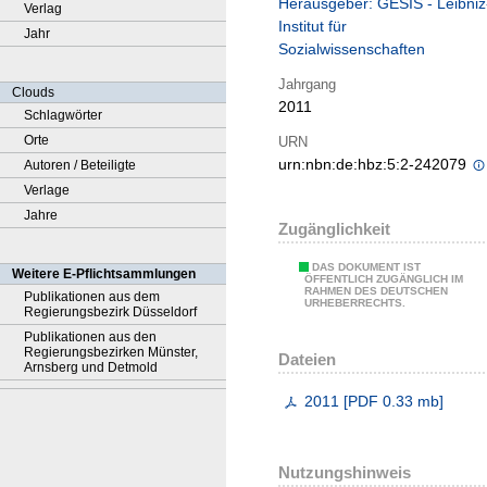
Herausgeber: GESIS - Leibniz
Verlag
Institut für
Jahr
Sozialwissenschaften
Jahrgang
Clouds
2011
Schlagwörter
Orte
URN
urn:nbn:de:hbz:5:2-242079
Autoren / Beteiligte
Verlage
Jahre
Zugänglichkeit
DAS DOKUMENT IST
Weitere E-Pflichtsammlungen
ÖFFENTLICH ZUGÄNGLICH IM
RAHMEN DES DEUTSCHEN
Publikationen aus dem
URHEBERRECHTS.
Regierungsbezirk Düsseldorf
Publikationen aus den
Regierungsbezirken Münster,
Dateien
Arnsberg und Detmold
2011
[
PDF
0.33 mb
]
Nutzungshinweis