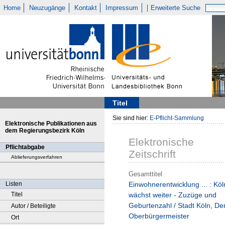
Home
Neuzugänge
Kontakt
Impressum
Erweiterte Suche
Titel
Sie sind hier:
E-Pflicht-Sammlung
Elektronische Publikationen aus
dem Regierungsbezirk Köln
Elektronische
Pflichtabgabe
Zeitschrift
Ablieferungsverfahren
Gesamttitel
Listen
Einwohnerentwicklung ... : Köl
Titel
wächst weiter - Zuzüge und
Geburtenzahl / Stadt Köln, De
Autor / Beteiligte
Oberbürgermeister
Ort