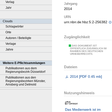
Verlag
Jahrgang
Jahr
2014
URN
Clouds
urn:nbn:de:hbz:5:2-256382
Schlagwörter
Orte
Zugänglichkeit
Autoren / Beteiligte
Verlage
DAS DOKUMENT IST
ÖFFENTLICH ZUGÄNGLICH IM
Jahre
RAHMEN DES DEUTSCHEN
URHEBERRECHTS.
Weitere E-Pflichtsammlungen
Dateien
Publikationen aus dem
Regierungsbezirk Düsseldorf
2014
[
PDF
0.45 mb
]
Publikationen aus den
Regierungsbezirken Münster,
Arnsberg und Detmold
Nutzungshinweis
Das Medienwerk ist im