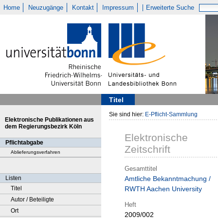
Home
Neuzugänge
Kontakt
Impressum
Erweiterte Suche
Titel
Sie sind hier:
E-Pflicht-Sammlung
Elektronische Publikationen aus
dem Regierungsbezirk Köln
Elektronische
Pflichtabgabe
Zeitschrift
Ablieferungsverfahren
Gesamttitel
Listen
Amtliche Bekanntmachung /
Titel
RWTH Aachen University
Autor / Beteiligte
Heft
Ort
2009/002