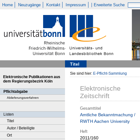
Home
Neuzugänge
Kontakt
Impressum
Erweiterte Suche
Titel
Sie sind hier:
E-Pflicht-Sammlung
Elektronische Publikationen aus
dem Regierungsbezirk Köln
Elektronische
Pflichtabgabe
Zeitschrift
Ablieferungsverfahren
Gesamttitel
Listen
Amtliche Bekanntmachung /
Titel
RWTH Aachen University
Autor / Beteiligte
Heft
Ort
2011/160