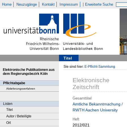
Home
Neuzugänge
Kontakt
Impressum
Erweiterte Suche
Titel
Sie sind hier:
E-Pflicht-Sammlung
Elektronische Publikationen aus
dem Regierungsbezirk Köln
Elektronische
Pflichtabgabe
Zeitschrift
Ablieferungsverfahren
Gesamttitel
Listen
Amtliche Bekanntmachung /
Titel
RWTH Aachen University
Autor / Beteiligte
Heft
Ort
2012/021