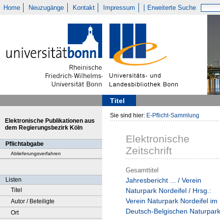
Home
Neuzugänge
Kontakt
Impressum
Erweiterte Suche
Titel
Sie sind hier:
E-Pflicht-Sammlung
Elektronische Publikationen aus
dem Regierungsbezirk Köln
Elektronische
Pflichtabgabe
Zeitschrift
Ablieferungsverfahren
Gesamttitel
Listen
Jahresbericht ... / Verein
Titel
Naturpark Nordeifel / Hrsg.:
Verein Naturpark Nordeifel im
Autor / Beteiligte
Deutsch-Belgischen Naturpar
Ort