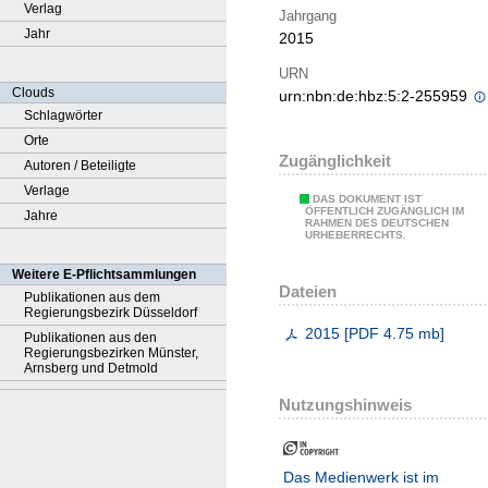
Verlag
Jahrgang
Jahr
2015
URN
Clouds
urn:nbn:de:hbz:5:2-255959
Schlagwörter
Orte
Zugänglichkeit
Autoren / Beteiligte
Verlage
DAS DOKUMENT IST
ÖFFENTLICH ZUGÄNGLICH IM
Jahre
RAHMEN DES DEUTSCHEN
URHEBERRECHTS.
Weitere E-Pflichtsammlungen
Dateien
Publikationen aus dem
Regierungsbezirk Düsseldorf
2015
[
PDF
4.75 mb
]
Publikationen aus den
Regierungsbezirken Münster,
Arnsberg und Detmold
Nutzungshinweis
Das Medienwerk ist im