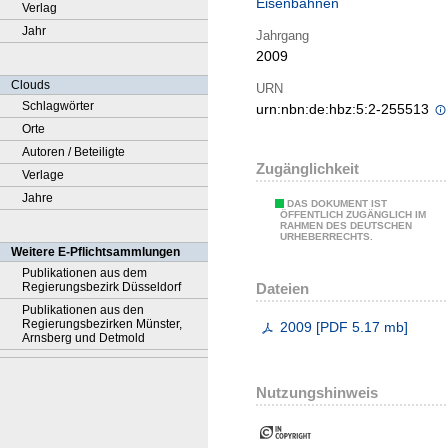
Eisenbahnen
Verlag
Jahr
Jahrgang
2009
Clouds
URN
Schlagwörter
urn:nbn:de:hbz:5:2-255513
Orte
Autoren / Beteiligte
Zugänglichkeit
Verlage
Jahre
DAS DOKUMENT IST
ÖFFENTLICH ZUGÄNGLICH IM
RAHMEN DES DEUTSCHEN
URHEBERRECHTS.
Weitere E-Pflichtsammlungen
Publikationen aus dem
Dateien
Regierungsbezirk Düsseldorf
Publikationen aus den
Regierungsbezirken Münster,
2009
[
PDF
5.17 mb
]
Arnsberg und Detmold
Nutzungshinweis