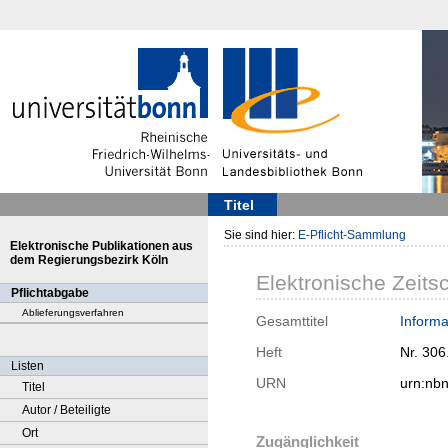
Titel
Sie sind hier:
E-Pflicht-Sammlung
Elektronische Publikationen aus
dem Regierungsbezirk Köln
Elektronische Zeitsc
Pflichtabgabe
Ablieferungsverfahren
Gesamttitel
Informa
Heft
Nr. 306
Listen
URN
urn:nb
Titel
Autor / Beteiligte
Ort
Zugänglichkeit