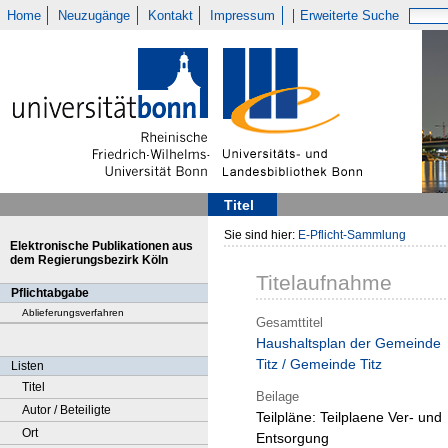
Home
Neuzugänge
Kontakt
Impressum
Erweiterte Suche
Titel
Sie sind hier:
E-Pflicht-Sammlung
Elektronische Publikationen aus
dem Regierungsbezirk Köln
Titelaufnahme
Pflichtabgabe
Ablieferungsverfahren
Gesamttitel
Haushaltsplan der Gemeinde
Titz / Gemeinde Titz
Listen
Titel
Beilage
Autor / Beteiligte
Teilpläne:
Teilplaene Ver- und
Ort
Entsorgung