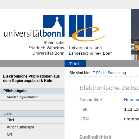
Titel
Sie sind hier:
E-Pflicht-Sammlung
Elektronische Publikationen aus
dem Regierungsbezirk Köln
Elektronische Zeitsc
Pflichtabgabe
Ablieferungsverfahren
Gesamttitel
Haushal
Heft
1.11.11
Listen
URN
urn:nb
Titel
Autor / Beteiligte
Ort
Zugänglichkeit