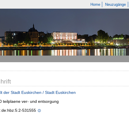
Home
Neuzugänge
hrift
t der Stadt Euskirchen / Stadt Euskirchen
0 teilplaene ver- und entsorgung
n:de:hbz:5:2-531555