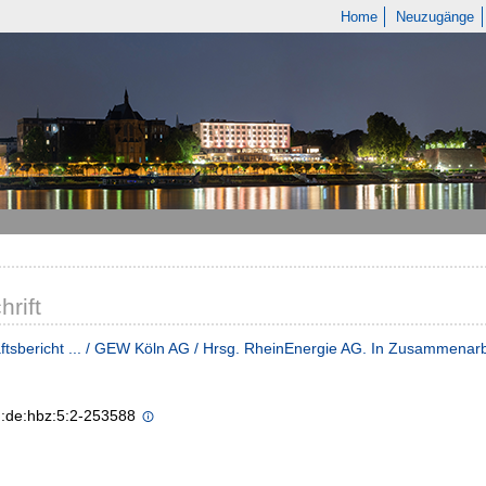
Home
Neuzugänge
hrift
tsbericht ... / GEW Köln AG / Hrsg. RheinEnergie AG. In Zusammenar
n:de:hbz:5:2-253588