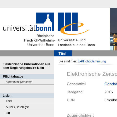
Titel
Sie sind hier:
E-Pflicht-Sammlung
Elektronische Publikationen aus
dem Regierungsbezirk Köln
Elektronische Zeitsc
Pflichtabgabe
Ablieferungsverfahren
Gesamttitel
Geschäf
Jahrgang
2015
Listen
URN
urn:nb
Titel
Autor / Beteiligte
Ort
Zugänglichkeit