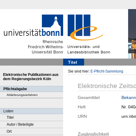
Titel
Sie sind hier:
E-Pflicht-Sammlung
Elektronische Publikationen aus
dem Regierungsbezirk Köln
Elektronische Zeitsc
Pflichtabgabe
Ablieferungsverfahren
Gesamttitel
Bekann
Heft
Nr. 040
Listen
URN
urn:nb
Titel
Autor / Beteiligte
Ort
Zugänglichkeit