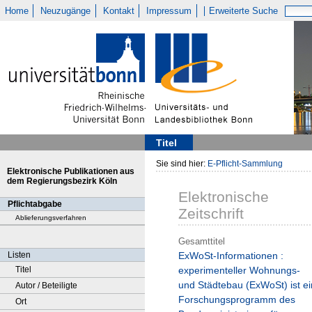
Home
Neuzugänge
Kontakt
Impressum
Erweiterte Suche
Titel
Sie sind hier:
E-Pflicht-Sammlung
Elektronische Publikationen aus
dem Regierungsbezirk Köln
Elektronische
Pflichtabgabe
Zeitschrift
Ablieferungsverfahren
Gesamttitel
Listen
ExWoSt-Informationen :
Titel
experimenteller Wohnungs-
und Städtebau (ExWoSt) ist ei
Autor / Beteiligte
Forschungsprogramm des
Ort