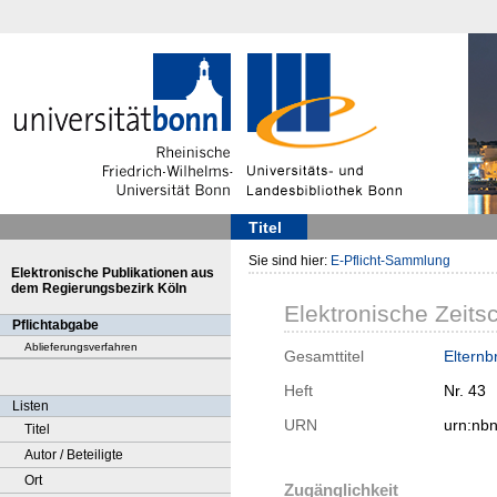
Titel
Sie sind hier:
E-Pflicht-Sammlung
Elektronische Publikationen aus
dem Regierungsbezirk Köln
Elektronische Zeitsc
Pflichtabgabe
Ablieferungsverfahren
Gesamttitel
Elternbr
Heft
Nr. 43
Listen
URN
urn:nb
Titel
Autor / Beteiligte
Ort
Zugänglichkeit