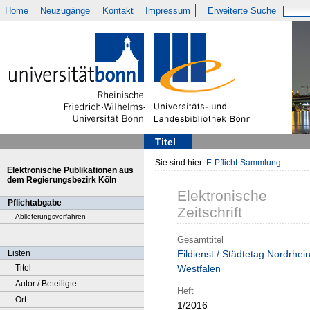
Home
Neuzugänge
Kontakt
Impressum
Erweiterte Suche
Titel
Sie sind hier:
E-Pflicht-Sammlung
Elektronische Publikationen aus
dem Regierungsbezirk Köln
Elektronische
Pflichtabgabe
Zeitschrift
Ablieferungsverfahren
Gesamttitel
Listen
Eildienst / Städtetag Nordrhein
Titel
Westfalen
Autor / Beteiligte
Heft
Ort
1/2016